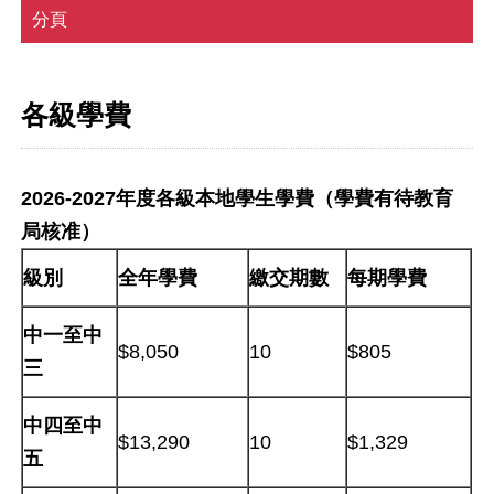
分頁
各級學費
2026-2027
年度各級
本地學生
學費（學費有待教育
局核准）
級別
全年學費
繳交期數
每期學費
中一至中
$8,050
10
$805
三
中四至中
$13,290
10
$1,329
五