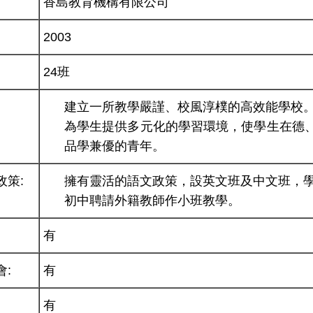
香島教育機構有限公司
2003
24班
建立一所教學嚴謹、校風淳樸的高效能學校
為學生提供多元化的學習環境，使學生在德
品學兼優的青年。
政策:
擁有靈活的語文政策，設英文班及中文班，
初中聘請外籍教師作小班教學。
有
會:
有
有