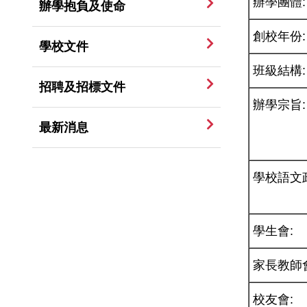
辦學團體:
辦學抱負及使命
創校年份:
學校文件
班級結構:
招聘及招標文件
辦學宗旨:
最新消息
學校語文
學生會:
家長教師
校友會: