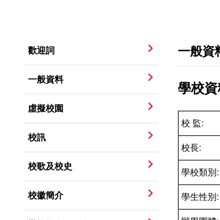
一般資
歡迎詞
一般資料
學校資
虛擬校園
校 監:
校訊
校長:
校歌及校史
學校類別:
校徽簡介
學生性別: