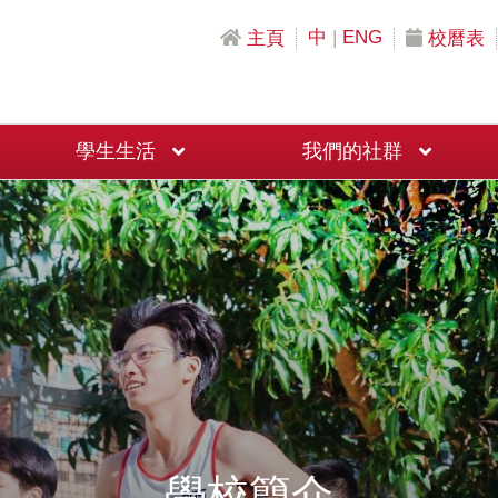
中
|
ENG
主頁
校曆表
學生生活
我們的社群
二十週年校慶籌款活動 「新香島 新氣象 新活力」改善工程計劃
學校簡介