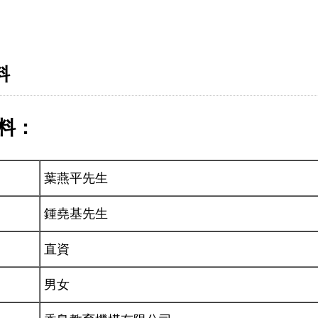
料
料：
葉燕平先生
鍾堯基先生
直資
男女