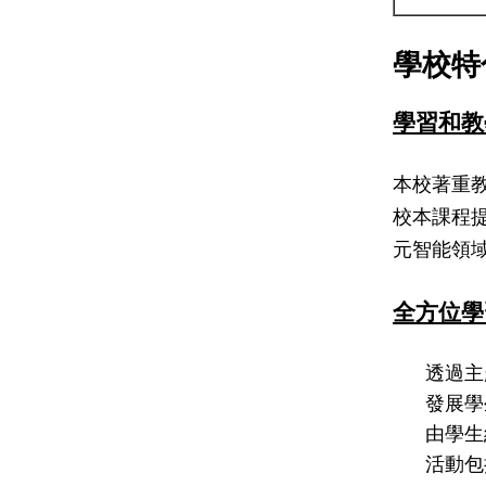
學校特
學習和教
本校著重
校本課程
元智能領
全方位學
透過
發展
由學
活動包