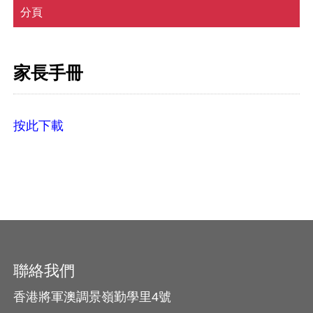
分頁
家長手冊
按此下載
聯絡我們
香港將軍澳調景嶺勤學里4號