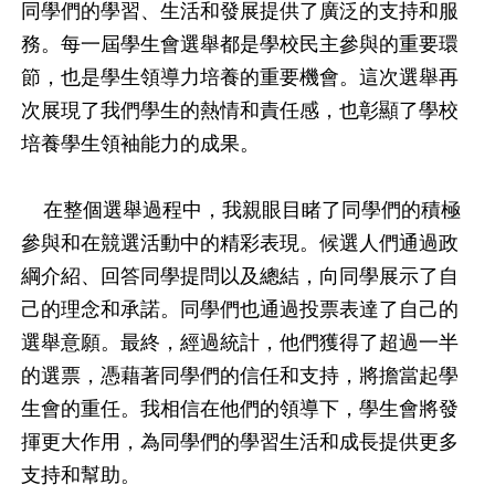
同學們的學習、生活和發展提供了廣泛的支持和服
務。每一屆學生會選舉都是學校民主參與的重要環
節，也是學生領導力培養的重要機會。這次選舉再
次展現了我們學生的熱情和責任感，也彰顯了學校
培養學生領袖能力的成果。
在整個選舉過程中，我親眼目睹了同學們的積極
參與和在競選活動中的精彩表現。候選人們通過政
綱介紹、回答同學提問以及總結，向同學展示了自
己的理念和承諾。同學們也通過投票表達了自己的
選舉意願。最終，經過統計，他們獲得了超過一半
的選票，憑藉著同學們的信任和支持，將擔當起學
生會的重任。我相信在他們的領導下，學生會將發
揮更大作用，為同學們的學習生活和成長提供更多
支持和幫助。