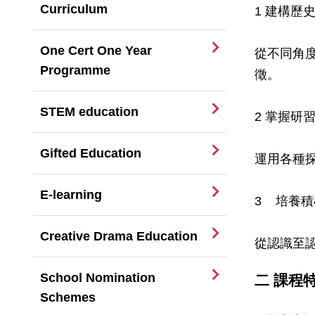
Curriculum
1 建構歷
One Cert One Year
從不同角
Programme
徵。
STEM education
2 掌握研
Gifted Education
運用各種
E-learning
3 培養
Creative Drama Education
從認識至
School Nomination
二 課程
Schemes