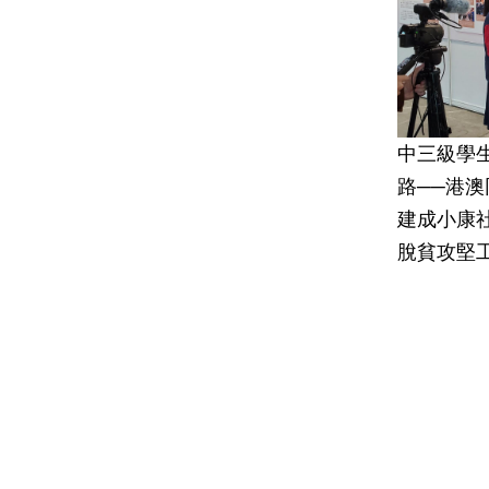
中三級學
路──港
建成小康
脫貧攻堅