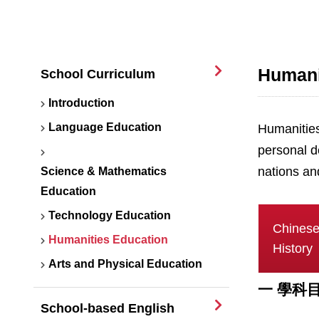
Humani
School Curriculum
Introduction
Language Education
Humanities
personal d
nations an
Science & Mathematics
Education
Technology Education
Chines
Humanities Education
History
Arts and Physical Education
一 學科
School-based English