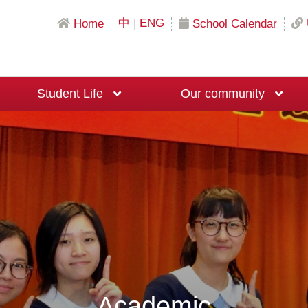
中
|
ENG
Home
School Calendar
Student Life
Our community
Science & Mathematics Education
Local University Recommendation Programs
Mainland China University Recommendation Programs
Overseas University Recommendation Programs
Macau University Recommendation Program
20th Anniversary Fundraising Event
Moral and Civic Education Ambassadors
Big Brother and Big Sister Programme
Career Planning Ambassadors
Academic