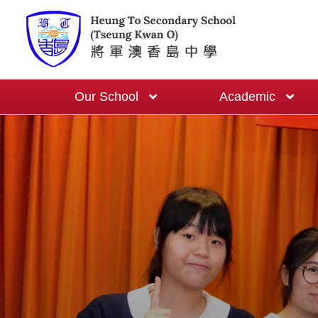
Our School
Academic
School-based English Curriculum
One Cert One Year Programme