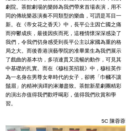
劇院。
茶館劇場的樂師為我們帶來首場表演，
用不
同的傳統樂器演奏不同類型的樂曲，可謂是耳目一
新。在《
帝女花之香夭》中，長平公主因亡國之痛
而抑鬱成疾，
最後因疾而死，這種情懷深深感染了
我們，
令我們切身感受到長平公主以家國為重的格
局之大。
而後香港演藝學院的准畢業生為我們展示
了戲曲的基本功，
多項連貫又流暢的動作，可見其
中基礎的扎實。而在《穆桂英招親》
中，穆桂英作
為一名身在男尊女卑時代的女子，卻將「
巾幗不讓
鬚眉」的精神演繹的淋灕盡致。
茶館新星劇團精彩
的演出亦值得我們歡呼喝彩，
值得我們欣賞和學
習。
5C 陳蓉蓉