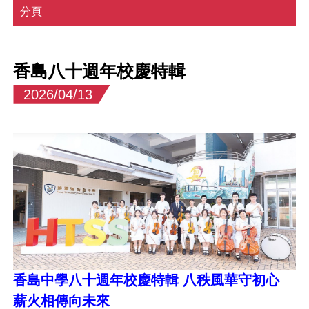
分頁
香島八十週年校慶特輯
2026/04/13
香島中學八十週年校慶特輯 八秩風華守初心
薪火相傳向未來