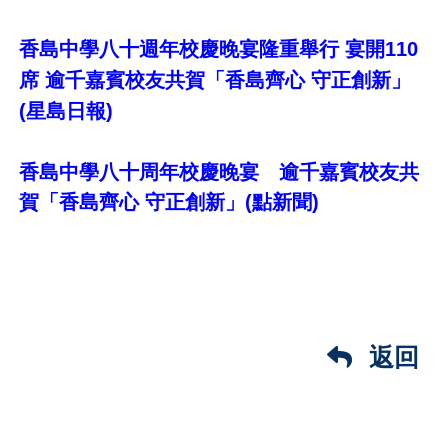
香島中學八十週年校慶晚宴隆重舉行 宴開110
席 逾千嘉賓校友共賀「香島齊心 守正創新」
(星島日報)
香島中學八十周年校慶晚宴 逾千嘉賓校友共
賀「香島齊心 守正創新」(點新聞)
返回