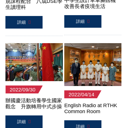
中學生設計單車腳踏機
規課程配合 八成DSE學
改善長者疫境生活
生讀理科
詳細
詳細
2022/09/30
2022/04/14
辦國慶活動培養學生國家
English Radio at RTHK
觀念 升旗轉用中式步操
Common Room
詳細
詳細