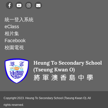
統一登入系統
eClass
相片集
Facebook
校園電視
Copyright 2023. Heung To Secondary School (Tseung Kwan O). All
rights reserved.