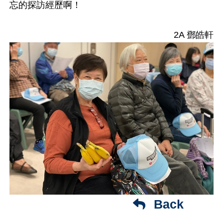
忘的探訪經歷啊！
2A 鄧皓軒
Back